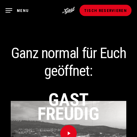
Skip
MENU
TISCH RESERVIEREN
to
main
content
Ganz normal für Euch
geöffnet:
GAST
Play
FREUDIG
Video