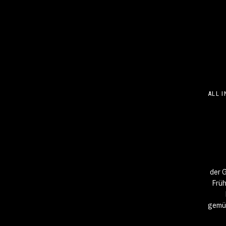
ALL 
der G
Früh
gemüt