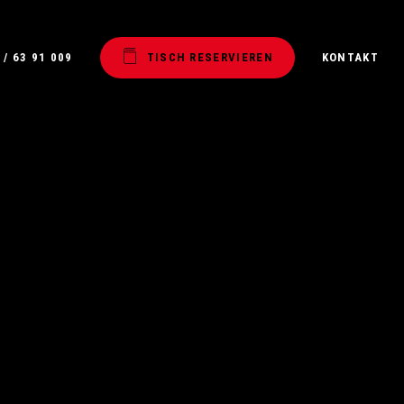
 / 63 91 009
T
I
S
C
H
R
E
S
E
R
V
I
E
R
E
N
KONTAKT