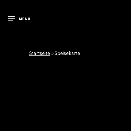
Skip
to
MENU
main
content
Startseite
»
Speisekarte