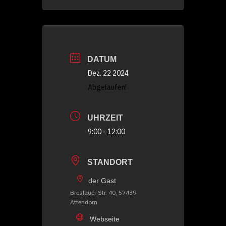
DATUM
Dez. 22 2024
Abgelaufen!
UHRZEIT
9:00 - 12:00
STANDORT
der Gast
Breslauer Str. 40, 57439
Attendorn
Webseite