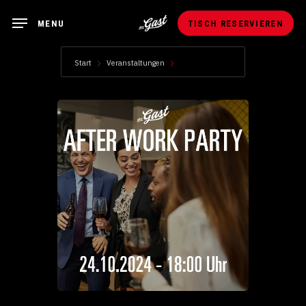
Skip
MENU
TISCH RESERVIEREN
to
main
Start
Veranstaltungen
Afterwork Party
content