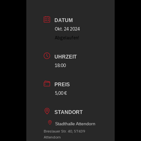
DATUM
Okt. 24 2024
Abgelaufen!
UHRZEIT
18:00
PREIS
5,00 €
STANDORT
Stadthalle Attendorn
Breslauer Str. 40, 57439
Attendorn