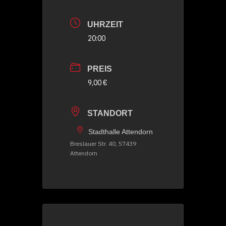
UHRZEIT
20:00
PREIS
9,00 €
STANDORT
Stadthalle Attendorn
Breslauer Str. 40, 57439
Attendorn